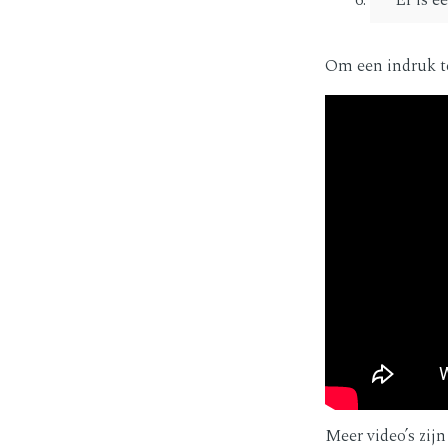
Er is e
Om een indruk te
Meer video’s zij