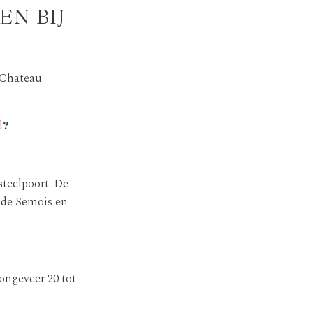
EN BIJ
 “Chateau
d
?
steelpoort. De
r de Semois en
ongeveer 20 tot