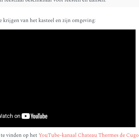
en feestzaal beschikbaar voor feesten en dansen.
 krijgen van het kasteel en zijn omgeving:
n te vinden op het
YouTube-kanaal Chateau Thermes de Cug