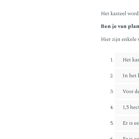
Het kasteel wor
Ben je van pla
Hier zijn enkele 
Het kas
In het 
Voor de
1,5 hec
Er is e