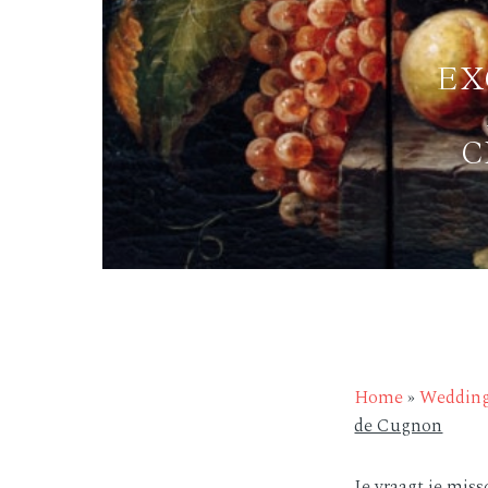
EX
C
Home
»
Weddin
de Cugnon
Je vraagt je miss