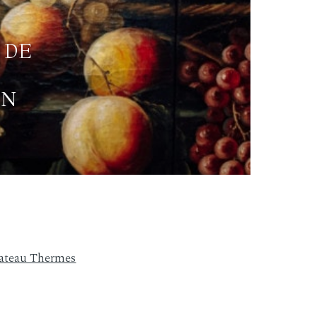
 DE
–
ON
hateau Thermes