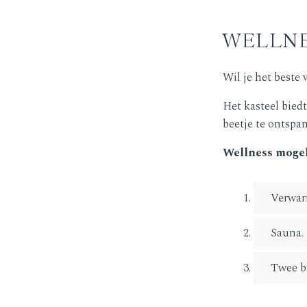
WELLNE
Wil je het beste
Het kasteel bied
beetje te ontspa
Wellness moge
Verwa
Sauna.
Twee b