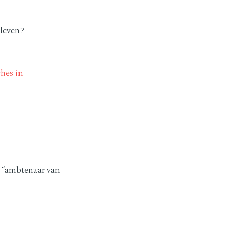
eleven?
hes in
n “ambtenaar van