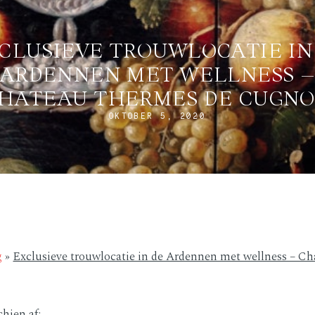
CLUSIEVE TROUWLOCATIE IN
ARDENNEN MET WELLNESS 
HATEAU THERMES DE CUGN
OKTOBER 5, 2020
g
»
Exclusieve trouwlocatie in de Ardennen met wellness – C
chien af: