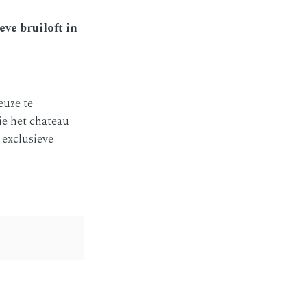
ve bruiloft in
euze te
die het chateau
 exclusieve