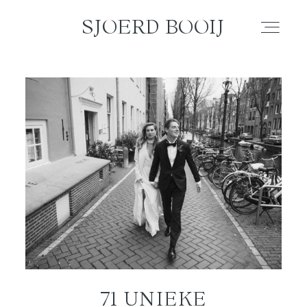
SJOERD BOOIJ
SJOERD BOOIJ
WEDDING
ELOPEMENT
COUPLE
FAMILY
PORTRAIT
71 UNIEKE
BLOG