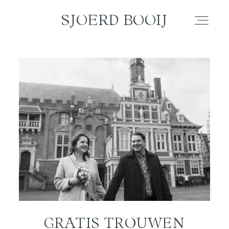
SJOERD BOOIJ
SJOERD BOOIJ
WEDDING
ELOPEMENT
COUPLE
FAMILY
PORTRAIT
GRATIS TROUWEN
BLOG